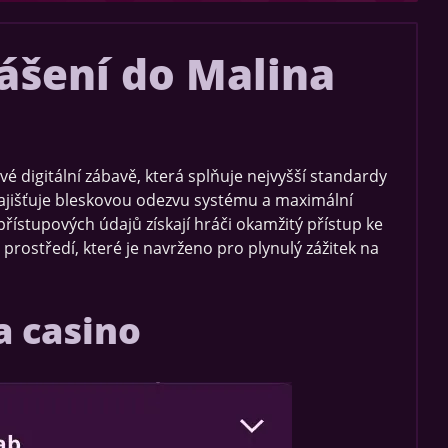
lášení do Malina
 digitální zábavě, která splňuje nejvyšší standardy
zajišťuje bleskovou odezvu systému a maximální
řístupových údajů získají hráči okamžitý přístup ke
 prostředí, které je navrženo pro plynulý zážitek na
a casino