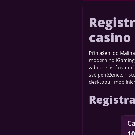
Regist
casino
Přihlášení do
Malina
moderního iGamingu.
zabezpečení osobních
své peněžence, histo
desktopu i mobilních
Registra